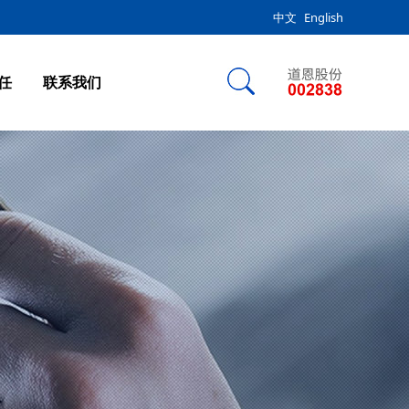
中文
English
任
联系我们
辞
料产业
业板块
板块
辞
料产业
业板块
板块