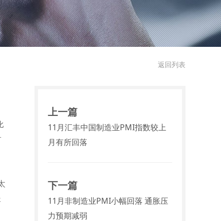
返回列表
上一篇
比
11月汇丰中国制造业PMI指数较上
占
月有所回落
太
下一篇
长
11月非制造业PMI小幅回落 通胀压
力预期减弱