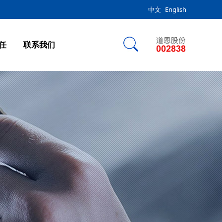
中文
English
任
联系我们
辞
料产业
业板块
板块
辞
料产业
业板块
板块